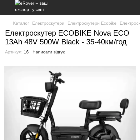
Каталог
Електроскутери
Електроскутери Ecobike
Електрос
Електроскутер ECOBIKE Nova ECO
13Ah 48V 500W Black - 35-40км/год
Артикул:
16
Написати відгук