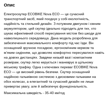
Опис
Електроскутер ECOBIKE Nova ECO — це сучасний
транспортний засіб, який поєднує у собі екологічність,
надійність та стильний дизайн. З потужним двигуном і ємним
акумулятором, цей скутер ідеально підходить для тих, хто
шукає ефективний спосіб пересування містом без шкоди для
навколишнього середовища. Дана модель розроблена для
забезпечення максимального комфорту під час їзди. Він
оснащений зручною посадкою, ергономічним кермом та
м'яким сидінням, що дозволяє комфортно пересуватися навіть
на довгих дистанціях. Завдяки низькій вазі і компактним
розмірам, скутер легко керується і маневрує в щільному
міському трафіку. Одна з ключових переваг ECOBIKE Nova
ECO — це високий рівень безпеки. Скутер оснащений
надійною гальмівною системою з дисковими гальмами на
обох колесах, а елегантний та сучасний дизайн не лише
привертає увагу, але й забезпечує функціональність.
Максимальна швидкість - 35-40 км/год