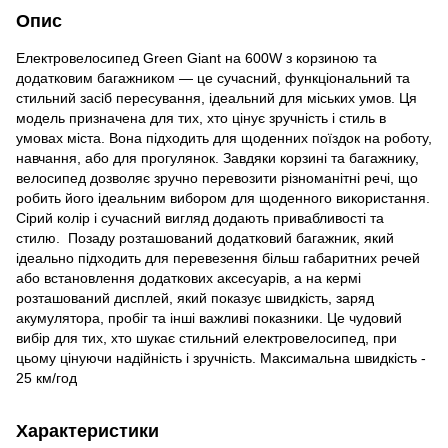
Опис
Електровелосипед Green Giant на 600W з корзиною та
додатковим багажником — це сучасний, функціональний та
стильний засіб пересування, ідеальний для міських умов. Ця
модель призначена для тих, хто цінує зручність і стиль в
умовах міста. Вона підходить для щоденних поїздок на роботу,
навчання, або для прогулянок. Завдяки корзині та багажнику,
велосипед дозволяє зручно перевозити різноманітні речі, що
робить його ідеальним вибором для щоденного використання.
Сірий колір і сучасний вигляд додають привабливості та
стилю. Позаду розташований додатковий багажник, який
ідеально підходить для перевезення більш габаритних речей
або встановлення додаткових аксесуарів, а на кермі
розташований дисплей, який показує швидкість, заряд
акумулятора, пробіг та інші важливі показники. Це чудовий
вибір для тих, хто шукає стильний електровелосипед, при
цьому цінуючи надійність і зручність. Максимальна швидкість -
25 км/год
Характеристики