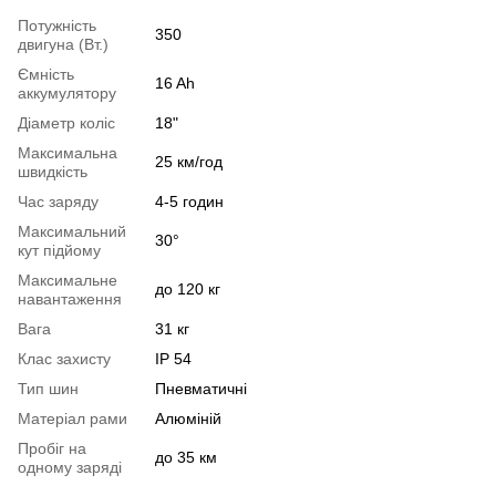
Потужність
350
двигуна (Вт.)
Ємність
16 Ah
аккумулятору
Діаметр коліс
18"
Максимальна
25 км/год
швидкість
Час заряду
4-5 годин
Максимальний
30°
кут підйому
Максимальне
до 120 кг
навантаження
Вага
31 кг
Клас захисту
IP 54
Тип шин
Пневматичні
Матеріал рами
Алюміній
Пробіг на
до 35 км
одному заряді