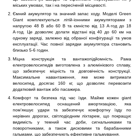
міських умовах, так і на пересіченій місцевості.
Ємний акумулятор та значний запас ходу. Моделі Green
Giant комплектуються літій-іонними акумуляторами з
напругою 48 В або 60 В та ємністю від 13 А·год до 18
А·год. Це дозволяє долати відстані від 40 до 60 км на
одному заряді, залежно від обраної конфігурації та умов
експлуатації. Час повної зарядки акумулятора становить
близько 5-6 годин.
Міцна конструкція та вантажопідйомність. Рама
електровелосипедів виготовлена з алюмінієвого сплаву,
що забезпечує міцність та довговічність конструкції.
Максимальне навантаження, яке може витримати
велосипед, досягає 160 кг, що дозволяє перевозити
додатковий вантаж або пасажира.
Комфорт та безпека під час їзди. Майже кожен giant
електровелосипед оснащений амортизацією, яка
пом'якшує удари та забезпечує комфортну їзду по
нерівних дорогах, світлодіодним ліхтарем, що покращує
видимість у темний час доби, сигнальниками та
поворотниками, а також дисковими та барабанними
гальмами, що забезпечують ефективне гальмування.​