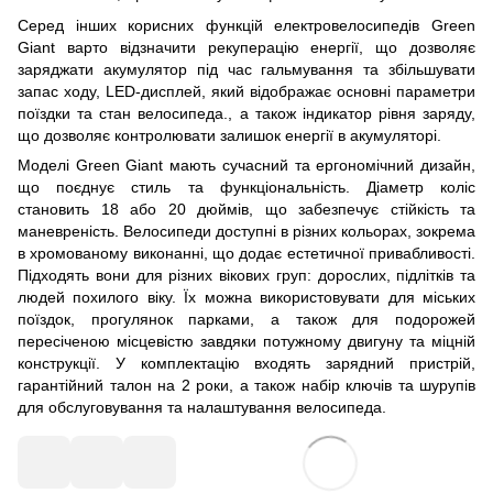
Серед інших корисних функцій електровелосипедів Green
Giant варто відзначити рекуперацію енергії, що дозволяє
заряджати акумулятор під час гальмування та збільшувати
запас ходу, LED-дисплей, який відображає основні параметри
поїздки та стан велосипеда., а також індикатор рівня заряду,
що дозволяє контролювати залишок енергії в акумуляторі.​
Моделі Green Giant мають сучасний та ергономічний дизайн,
що поєднує стиль та функціональність. Діаметр коліс
становить 18 або 20 дюймів, що забезпечує стійкість та
маневреність. Велосипеди доступні в різних кольорах, зокрема
в хромованому виконанні, що додає естетичної привабливості.
Підходять вони для різних вікових груп: дорослих, підлітків та
людей похилого віку. Їх можна використовувати для міських
поїздок, прогулянок парками, а також для подорожей
пересіченою місцевістю завдяки потужному двигуну та міцній
конструкції. У комплектацію входять зарядний пристрій,
гарантійний талон на 2 роки, а також набір ключів та шурупів
для обслуговування та налаштування велосипеда.