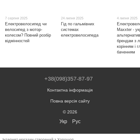
7 серпня 2025
24 липня 2025
4 липня 2025
Електровелосипед чи
Гід по гальмівних
Електровел
велосипед з мотор-
системах
Maxxter - у
колесом? Повний розбір
електровелосипеда
альтернати
відмінностей
брендам з 
корінням і 
баченням
+38(098)357-87-97
Контактна інформація
Повна версія сайту
© 2026
Укр
Рус
Інтернет-магазин створений з Хорошоп