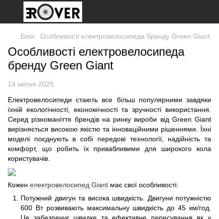
Блог
Особливості електровелосипеда бренду Green Giant
Особливості електровелосипеда
бренду Green Giant
14 квітня 2025
Електровелосипеди стають все більш популярними завдяки
їхній екологічності, економічності та зручності використання.
Серед різноманіття брендів на ринку вироби від Green Giant
вирізняється високою якістю та інноваційними рішеннями. Їхні
моделі поєднують в собі передові технології, надійність та
комфорт, що робить їх привабливими для широкого кола
користувачів.​
Кожен
електровелосипед Giant
має свої особливості:
Потужний двигун та висока швидкість. Двигуни потужністю
600 Вт розвивають максимальну швидкість до 45 км/год.
Це забезпечує швидке та ефективне пересування як у