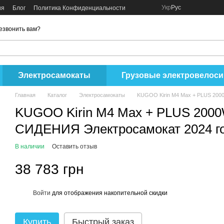
Укр
Рус
ия
Блог
Политика Конфиденциальности
езвонить вам?
Электросамокаты
Грузовые электровелос
Главная
Каталог
Электросамокаты
KUGOO Kirin M4 Max + PLUS 200
KUGOO Kirin M4 Max + PLUS 2000W
СИДЕНИЯ Электросамокат 2024 г
В наличии
Оставить отзыв
38 783 грн
Войти
для отображения накопительной скидки
%
Купить
Быстрый заказ