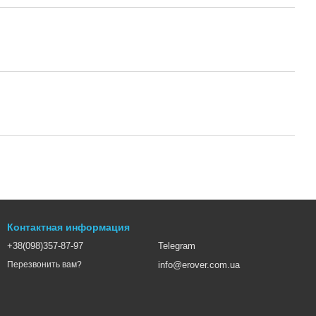
Контактная информация
+38(098)357-87-97
Telegram
info@erover.com.ua
Перезвонить вам?