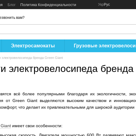
Укр
Рус
ия
Блог
Политика Конфиденциальности
езвонить вам?
Электросамокаты
Грузовые электровелос
 электровелосипеда бренда Green Giant
и электровелосипеда бренда 
вятся всё более популярными благодаря их экологичности, эко
ия от Green Giant выделяются высоким качеством и инноваци
 комфорт, что делает их привлекательными для широкой аудитории
Giant
имеет свои особенности:
ысокая скорость. Двигатели мощностью 600 Вт развивают макс