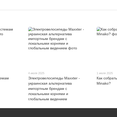
4 июля 2025
1 июля 2025
темам
Электровелосипеды Maxxter -
Как собрат
украинская альтернатива
Minako?
импортным брендам с
локальными корнями и
глобальным видением