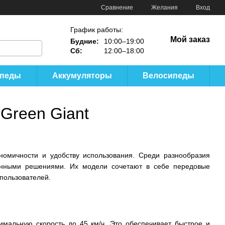
Сравнение
Желания
Вход
График работы:
Мой заказ
Будние:
10:00–19:00
Сб:
12:00–18:00
ипеды
Аккумуляторы
Велосипеды
Green Giant
номичности и удобству использования. Среди разнообразия
онными решениями. Их модели сочетают в себе передовые
 пользователей.
имальную скорость до 45 км/ч. Это обеспечивает быстрое и