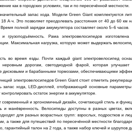
ние как в городских условиях, так и по пересечённой местности.
значительный запас хода. Модели Green Giant комплектуются ли
 18 А·ч. Это позволяет преодолевать расстояния от 40 до 60 км 
 Время полной зарядки аккумулятора составляет около 5–6 часов.
 и грузоподъёмность. Рама электровелосипедов изготовлена
кции. Максимальная нагрузка, которую может выдержать велосипед
сть во время езды. Почти каждый giant электровелосипед осна
 неровным дорогам, светодиодной фарой, которая улучшает 
же дисковыми и барабанными тормозами, обеспечивающими эффек
нкций электровелосипедов Green Giant стоит отметить рекупераци
ь запас хода, LED-дисплей, отображающий основные параметры 
 контролировать остаток энергии в аккумуляторе.
 современный и эргономичный дизайн, сочетающий стиль и функци
ть и манёвренность. Велосипеды доступны в разных цветах, вк
одходят для разных возрастных групп: взрослых, подростков и лю
кам, а также для путешествий по пересечённой местности благода
о, гарантийный талон на 2 года, а также набор ключей и шурупов 