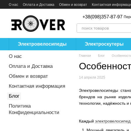
Перейти к основному контенту
О нас
Оплата и Доставка
Обмен и возврат
Контактная информац
+38(098)357-87-97
Пер
Электровелосипеды
Электроскутеры
О нас
Главная
Блог
Особенности
Особенност
Оплата и Доставка
Обмен и возврат
14 апреля 2025
Контактная информация
Электровелосипеды стано
Блог
брендов на рынке издел
технологии, надёжность и
Политика
Конфиденциальности
Каждый
электровелосипед 
Мощный двигатель и в