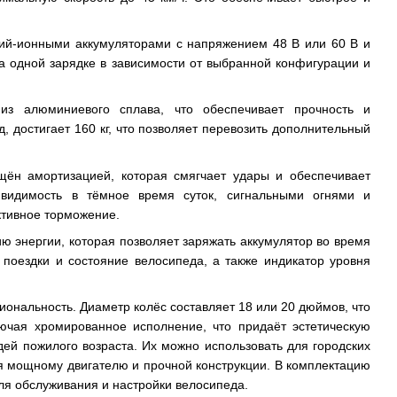
тий-ионными аккумуляторами с напряжением 48 В или 60 В и
на одной зарядке в зависимости от выбранной конфигурации и
 из алюминиевого сплава, что обеспечивает прочность и
, достигает 160 кг, что позволяет перевозить дополнительный
щён амортизацией, которая смягчает удары и обеспечивает
видимость в тёмное время суток, сигнальными огнями и
тивное торможение.
ю энергии, которая позволяет заряжать аккумулятор во время
поездки и состояние велосипеда, а также индикатор уровня
ональность. Диаметр колёс составляет 18 или 20 дюймов, что
лючая хромированное исполнение, что придаёт эстетическую
дей пожилого возраста. Их можно использовать для городских
ря мощному двигателю и прочной конструкции. В комплектацию
для обслуживания и настройки велосипеда.