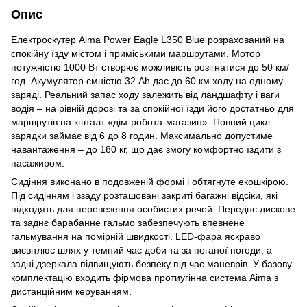
Опис
Електроскутер Aima Power Eagle L350 Blue розрахований на
спокійну їзду містом і приміськими маршрутами. Мотор
потужністю 1000 Вт створює можливість розігнатися до 50 км/
год. Акумулятор ємністю 32 Ah дає до 60 км ходу на одному
заряді. Реальний запас ходу залежить від ландшафту і ваги
водія – на рівній дорозі та за спокійної їзди його достатньо для
маршрутів на кшталт «дім-робота-магазин». Повний цикл
зарядки займає від 6 до 8 годин. Максимально допустиме
навантаження – до 180 кг, що дає змогу комфортно їздити з
пасажиром.
Сидіння виконано в подовженій формі і обтягнуте екошкірою.
Під сидінням і ззаду розташовані закриті багажні відсіки, які
підходять для перевезення особистих речей. Переднє дискове
та заднє барабанне гальмо забезпечують впевнене
гальмування на помірній швидкості. LED-фара яскраво
висвітлює шлях у темний час доби та за поганої погоди, а
задні дзеркала підвищують безпеку під час маневрів. У базову
комплектацію входить фірмова протиугінна система Aima з
дистанційним керуванням.