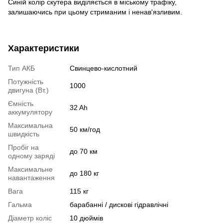
Синій колір скутера виділяється в міському трафіку,
залишаючись при цьому стриманим і ненав'язливим.
Характеристики
Тип АКБ
Свинцево-кислотний
Потужність
1000
двигуна (Вт.)
Ємність
32 Ah
аккумулятору
Максимальна
50 км/год
швидкість
Пробіг на
до 70 км
одному заряді
Максимальне
до 180 кг
навантаження
Вага
115 кг
Гальма
барабанні / дискові гідравлічні
Діаметр коліс
10 дюймів