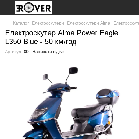
Каталог
Електроскутери
Електроскутери Aima
Електроскуте
Електроскутер Aima Power Eagle
L350 Blue - 50 км/год
Артикул:
60
Написати відгук