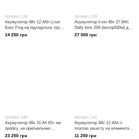
Артикул: 138
Артикул: 139
Акумулятор 48v 12.4Ah Li-ion
Акумулятор li-ion 48v 27.9Ah
Бокс Frog на підседільну трубу
Dally bms 20A (мотор500w) для
Samsung/Panasonic З плтою
електровелосипеда 13s9p
14 250 грн
27 000 грн
захисту BMS 20A
(117елементів 18650)
Артикул: 140
Артикул: 141
Акумулятор 48v 31 Ah 65+ км
Акумулятор 48v 12.4Ah з
пробігу, на оригінальних
платою захисту на елементах
елементах 18650
18650 Samsung/Panasonic/LG
23 250 грн
11 250 грн