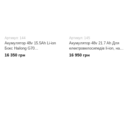
Артикул: 144
Артикул: 145
Акумулятор 48v 15.5Ah Li-ion
Акумулятор 48v 21.7 Ah Для
Бокс Hailong G70
електровелосипедів li-ion, на
Samsung/Panasonic З платою
елементах
16 350 грн
16 950 грн
захисту BMS 20A
Panasonic/Samsung/LG,
Український виробник