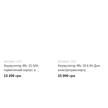
Panasonic/Samsung/LG 500+
для електровелосипеда
циклів
Артикул: 142
Артикул: 143
Акумулятор 48v 15.5Ah
Акумулятор 48v 18.6 Ah Для
герметичний корпус в
електротранспорту
термоусадці, Li-ion З платою
конфігурація 13s6p Li-ion 500
13 200 грн
15 000 грн
захисту Dally Bms 20A
циклів 45км пробіг з платою
захисту