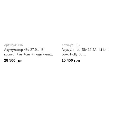
Артикул: 136
Артикул: 137
Акумулятор 48v 27.9ah В
Акумулятор 48v 12.4Ah Li-ion
корпусі Кінг Конг + подвійний
Бокс Polly 5C
багажник, Samsung|Panasonic,
Samsung/Panasonic З платою
28 500 грн
15 450 грн
Український виробник
захисту BMS 20A