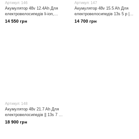
Артикул: 146
Артикул: 147
Акумулятор 48v 12.4Ah Для
Акумулятор 48v 15.5 Ah Для
електровелосипедів li-ion,
електровелосипедів 13s 5 p ||
літій-іонний, inr samsung, ncr
Dally Bms 13s 20A
14 550 грн
14 700 грн
panasonic. Оригінал
Артикул: 148
Акумулятор 48v 21.7 Ah Для
електровелосипедів || 13s 7 p ||
Dally Bms 13s 20A
18 900 грн