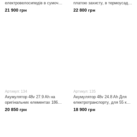
електровелосипедів в сумочці
платою захисту, в термоусадці
на багажник з Dally BMS 20A ,
на елементах 18650
21 900 грн
22 800 грн
на елементах Panasonic
Panasonic/Samsung
Артикул: 134
Артикул: 135
Акумулятор 48v 27.9 Ah на
Акумулятор 48v 24.8 Ah Для
оригінальних елементах 18650
електротранспорту, для 55 км
Panasonic/Samsung 13s9p(117
пробігу з платою захисту,
20 850 грн
18 900 грн
елементи) ,Dally BMS
конфігурація 13s8p