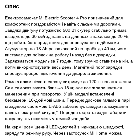
Опис
Електросамокат Mi Electric Scooter 4 Pro призначений для
комфортних поїздок містом і навіть сільськими дорогами.
Завдяки двигуну потужністю 500 Вт скутер стабільно тримає
швидкість до 30 км/год навіть на ділянках з нахилом до 20 %,
що робить його придатним для пересування підйомами.
Акумулятор на 13 Ah розрахований на пробіг до 40 км, чого
вистачає для поїздок на роботу і назад без підзарядки.
Заряджається модель за 7 годин, тому зручно ставити на ніч, а
потім використовувати весь день. Магнітний порт зарядки
спрощує процес підключення до джерела живлення.
Рама з алюмінієвого сплаву витримує до 120 кг навантаження.
Сам самокат важить близько 18 кг, але все ж залишається
маневреним при поворотах. У цій моделі встановлені
безкамерні 10-дюймові шини. Переднє дискове гальмо в парі
із задньою системою E-ABS забезпечує швидке гальмування
навіть в екстреній ситуації. Передня фара та задні габарити
покращують видимість у темний час доби.
На кермі розміщений LED-дисплей з індикацією швидкості,
заряду та режиму руху. Через застосунок Mi Home можна