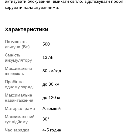
активувати блокування, вмикати світло, відстежувати пробіг і
керувати налаштуваннями.
Характеристики
Потужність
500
двигуна (Вт.)
Ємність
13 Ah
аккумулятору
Максимальна
30 км/год
швидкість
Пробіг на
до 30 км
одному заряді
Максимальне
до 120 кг
навантаження
Матеріал рами
Алюміній
Максимальний
30°
кут підйому
Час зарядки
4-5 годин