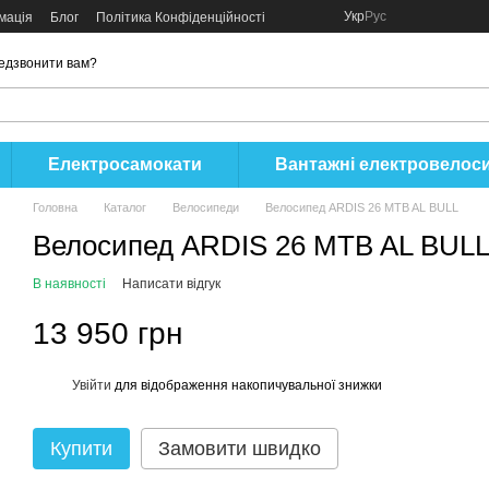
Укр
Рус
мація
Блог
Політика Конфіденційності
едзвонити вам?
Електросамокати
Вантажні електровелос
Головна
Каталог
Велосипеди
Велосипед ARDIS 26 MTB AL BULL
Велосипед ARDIS 26 MTB AL BUL
В наявності
Написати відгук
13 950 грн
Увійти
для відображення накопичувальної знижки
%
Купити
Замовити швидко