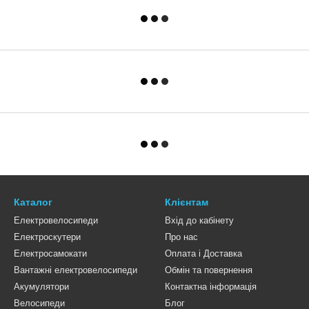
Каталог
Клієнтам
Електровелосипеди
Вхід до кабінету
Електроскутери
Про нас
Електросамокати
Оплата і Доставка
Вантажні електровелосипеди
Обмін та повернення
Акумулятори
Контактна інформація
Велосипеди
Блог