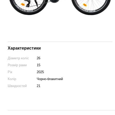
Характеристики
Діаметр коліс
26
Розмір рами
15
Рік
2025
Колір
Чорно-блакитний
Швидкостей
21