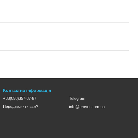
Контактна інформація
+38(098)357-87-97
Telegram
info@erover.com.ua
Передзвонити вам?