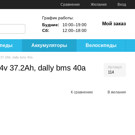
Сравнение
Желания
Вход
График работы:
Мой заказ
Будние:
10:00–19:00
Сб:
12:00–18:00
ипеды
Аккумуляторы
Велосипеды
7.2Ah, dally bms 40a
v 37.2Ah, dally bms 40a
Артикул
114
К сравнению
В желания