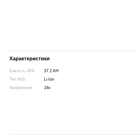
Характеристики
Емкость АКБ
37.2 AH
Тип АКБ
Li-Ion
Напряжение
24v