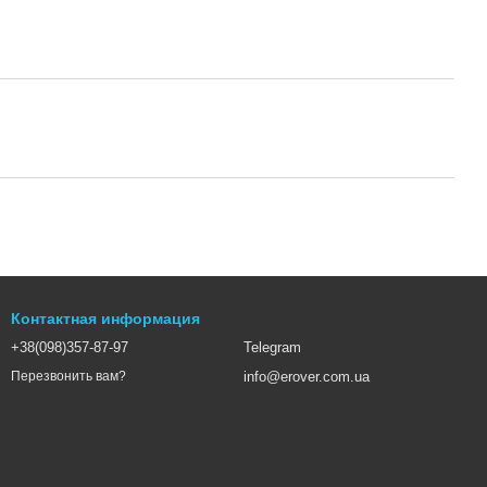
Контактная информация
+38(098)357-87-97
Telegram
info@erover.com.ua
Перезвонить вам?