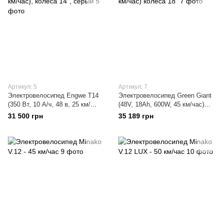
Артикул: 5
Артикул: 7
Электровелосипед Engwe T14
Электровелосипед Green Giant
(350 Вт, 10 А/ч, 48 в, 25 км/
(48V, 18Ah, 600W, 45 км/час)
час), колеса 14", серый
колеса 18"
31 500 грн
35 189 грн