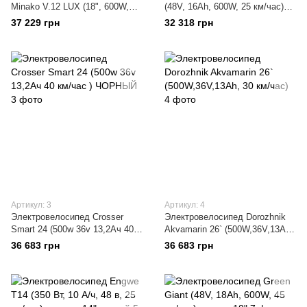
Minako V.12 LUX (18", 600W,
(48V, 16Ah, 600W, 25 км/час)
60V, 18Ah, 50 км/час) (модель
колеса 18"
37 229 грн
32 318 грн
2023 года) с усиленным
аккумулятором
Артикул: 3
Артикул: 4
Электровелосипед Crosser
Электровелосипед Dorozhnik
Smart 24 (500w 36v 13,2Ач 40
Akvamarin 26` (500W,36V,13Ah,
км/час ) ЧОРНЫЙ
30 км/час)
36 683 грн
36 683 грн