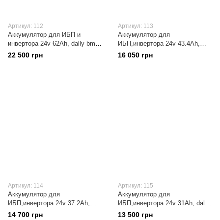
Артикул: 112
Артикул: 113
Аккумулятор для ИБП и
Аккумулятор для
инвертора 24v 62Ah, dally bms
ИБП,инвертора 24v 43.4Ah,
40a
dally bms 40a
22 500 грн
16 050 грн
Артикул: 114
Артикул: 115
Аккумулятор для
Аккумулятор для
ИБП,инвертора 24v 37.2Ah,
ИБП,инвертора 24v 31Ah, dally
dally bms 40a
bms 40a
14 700 грн
13 500 грн