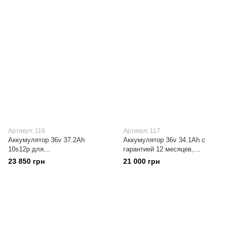
Артикул: 116
Артикул: 117
Аккумулятор 36v 37.2Ah
Аккумулятор 36v 34.1Ah с
10s12p для
гарантией 12 месяцев,
электротранспорта, Dally Bms
10s11p(110 элементов 18650),
23 850 грн
21 000 грн
36v 20a плата защиты,
Изготовлено в Украине
изготовлено в Украине