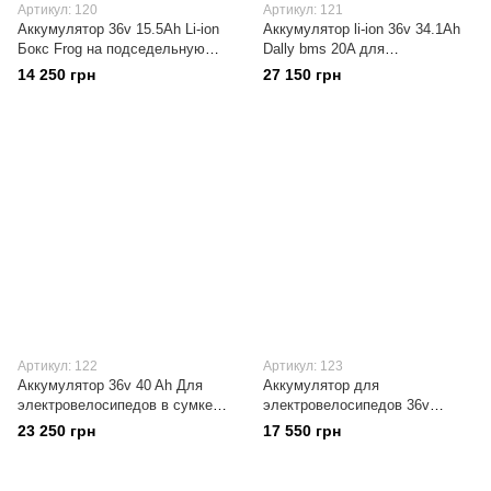
Артикул: 120
Артикул: 121
Аккумулятор 36v 15.5Ah Li-ion
Аккумулятор li-ion 36v 34.1Ah
Бокс Frog на подседельную
Dally bms 20A для
трубу Samsung/Panasonic С
электровелосипеда 10s11p
14 250 грн
27 150 грн
плтой защиты BMS 20A
(110элементов 18650) Пробег
80 км
Артикул: 122
Артикул: 123
Аккумулятор 36v 40 Ah Для
Аккумулятор для
электровелосипедов в сумке
электровелосипедов 36v
на раму, 10s13p (130элементов
21.7Ah С платой защиты BMS
23 250 грн
17 550 грн
18650) Samsung/Panasonic/LG
в корпусе на раму Hailong G70