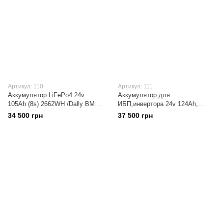
Артикул: 110
Артикул: 111
Аккумулятор LiFePo4 24v
Аккумулятор для
105Ah (8s) 2662WH /Dally BMS
ИБП,инвертора 24v 124Ah,
80A / 6500 Циклов
JiKong smart bms150a
34 500 грн
37 500 грн