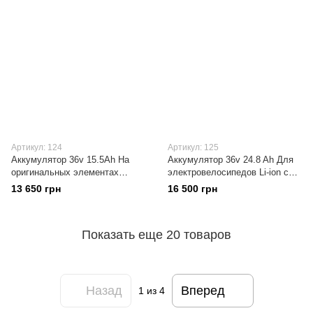
Артикул: 124
Артикул: 125
Аккумулятор 36v 15.5Ah На
Аккумулятор 36v 24.8 Ah Для
оригинальных элементах
электровелосипедов Li-ion с
18650 Panasonic/Samsung/LG
гарантией на оригинальных
13 650 грн
16 500 грн
500 циклов с Гарантией
элементах 18650
Показать еще 20 товаров
Назад
Вперед
1
из 4