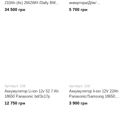
210Ah (4s) 2662WH /Dally BMS
инвертора/Дбж/
80A / 6500Циклов
Безперебойника, павербанк.
34 500 грн
5 700 грн
Samsung 32e\ Panasonic bd
Артикул: 108
Артикул: 109
Аккумулятор Li-ion 12v 52.7 Ah
Аккумулятор li-ion 12V 22Ah
18650 Panasonic bd/3s17p
Panasonic/Samsung 18650,
Зарядное устройство 12v 2A/
12 750 грн
3 900 грн
Плата защиты BMS 40A