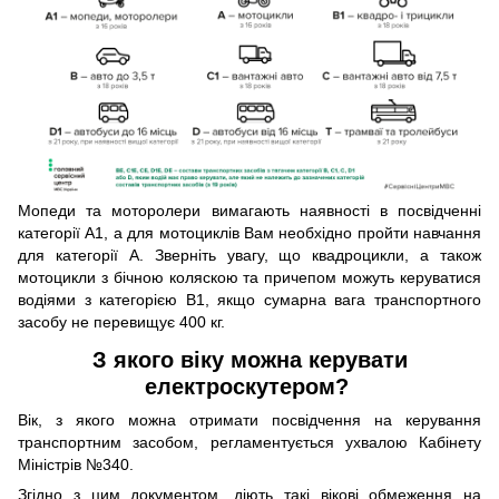
Мопеди та моторолери вимагають наявності в посвідченні
категорії А1, а для мотоциклів Вам необхідно пройти навчання
для категорії А. Зверніть увагу, що квадроцикли, а також
мотоцикли з бічною коляскою та причепом можуть керуватися
водіями з категорією В1, якщо сумарна вага транспортного
засобу не перевищує 400 кг.
З якого віку можна керувати
електроскутером?
Вік, з якого можна отримати посвідчення на керування
транспортним засобом, регламентується ухвалою Кабінету
Міністрів №340.
Згідно з цим документом, діють такі вікові обмеження на