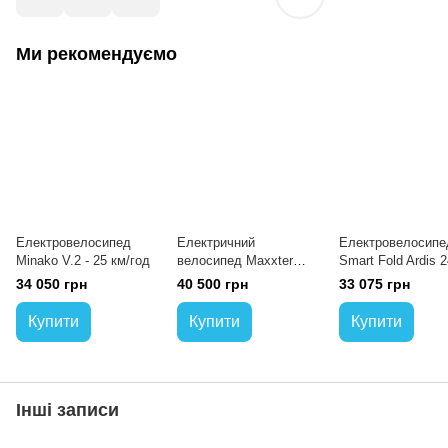
Ми рекомендуємо
Електровелосипед
Електричний
Електровелосипе
Minako V.2 - 25 км/год
велосипед Maxxter
Smart Fold Ardis 2
CITY 2.0 (Silver) 250W
(500W / 36V /1300
34 050 грн
40 500 грн
33 075 грн
(срібло) - 25 км/год
35 км/год)
Купити
Купити
Купити
Інші записи