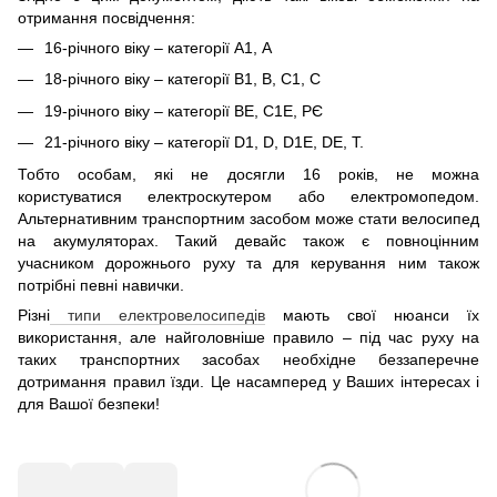
отримання посвідчення:
16-річного віку – категорії А1, А
18-річного віку – категорії В1, В, С1, С
19-річного віку – категорії BE, C1E, РЄ
21-річного віку – категорії D1, D, D1E, DE, Т.
Тобто особам, які не досягли 16 років, не можна
користуватися електроскутером або електромопедом.
Альтернативним транспортним засобом може стати велосипед
на акумуляторах. Такий девайс також є повноцінним
учасником дорожнього руху та для керування ним також
потрібні певні навички.
Різні
типи електровелосипедів
мають свої нюанси їх
використання, але найголовніше правило – під час руху на
таких транспортних засобах необхідне беззаперечне
дотримання правил їзди. Це насамперед у Ваших інтересах і
для Вашої безпеки!