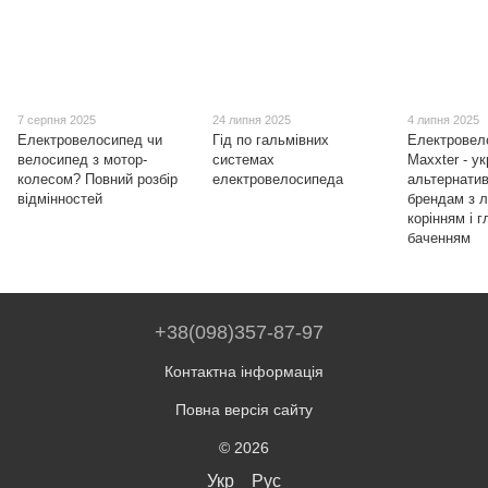
7 серпня 2025
24 липня 2025
4 липня 2025
Електровелосипед чи
Гід по гальмівних
Електровел
велосипед з мотор-
системах
Maxxter - у
колесом? Повний розбір
електровелосипеда
альтернати
відмінностей
брендам з 
корінням і 
баченням
+38(098)357-87-97
Контактна інформація
Повна версія сайту
© 2026
Укр
Рус