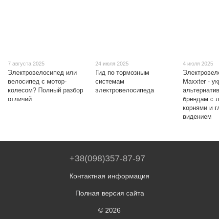
7 августа 2025
24 июля 2025
4 июля 2025
Электровелосипед или
Гид по тормозным
Электровел
велосипед с мотор-
системам
Maxxter - у
колесом? Полный разбор
электровелосипеда
альтернати
отличий
брендам с 
корнями и 
видением
+38(098)357-87-97
Контактная информация
Полная версия сайта
© 2026