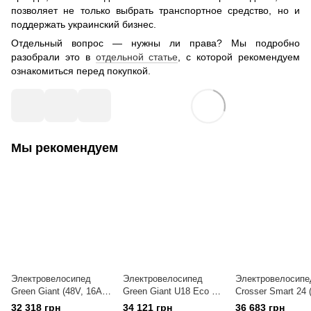
позволяет не только выбрать транспортное средство, но и
поддержать украинский бизнес.
Отдельный вопрос — нужны ли права? Мы подробно
разобрали это в
отдельной статье
, с которой рекомендуем
ознакомиться перед покупкой.
Мы рекомендуем
Электровелосипед
Электровелосипед
Электровелосипе
Green Giant (48V, 16Ah,
Green Giant U18 Eco 20
Crosser Smart 24 
600W, 25 км/час)
дюймов (600W, 48V, 18
36v 13,2Ач 40 км/
32 318 грн
34 121 грн
36 683 грн